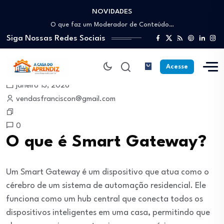
NOVIDADES
Como trabalhar como Estoquista: O guia para…
O que faz um Moderador de Conteúdo…
Siga Nossas Redes Sociais
Como ser um Afiliado de Sucesso trabalhando…
Como dar Aulas Particulares Online e viver…
Profissão Instalador Solar: Como entrar no mercado…
Acesse
Como trabalhar como Estoquista: O guia para…
janeiro 13, 2026
O que faz um Moderador de Conteúdo…
vendasfranciscon@gmail.com
Como ser um Afiliado de Sucesso trabalhando…
Como dar Aulas Particulares Online e viver…
0
O que é Smart Gateway?
Um Smart Gateway é um dispositivo que atua como o
cérebro de um sistema de automação residencial. Ele
funciona como um hub central que conecta todos os
dispositivos inteligentes em uma casa, permitindo que