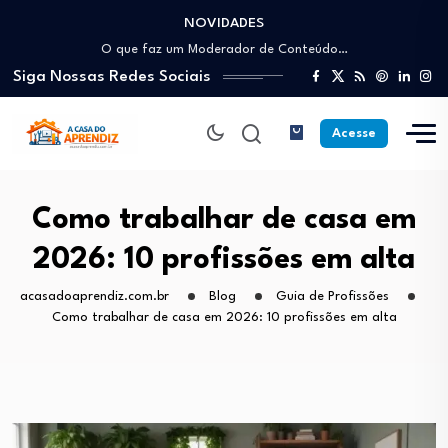
NOVIDADES
Como trabalhar como Estoquista: O guia para…
O que faz um Moderador de Conteúdo…
Siga Nossas Redes Sociais
Como ser um Afiliado de Sucesso trabalhando…
Como dar Aulas Particulares Online e viver…
Profissão Instalador Solar: Como entrar no mercado…
Acesse
Como trabalhar como Estoquista: O guia para…
O que faz um Moderador de Conteúdo…
Como ser um Afiliado de Sucesso trabalhando…
Como trabalhar de casa em
Como dar Aulas Particulares Online e viver…
2026: 10 profissões em alta
acasadoaprendiz.com.br
Blog
Guia de Profissões
Como trabalhar de casa em 2026: 10 profissões em alta