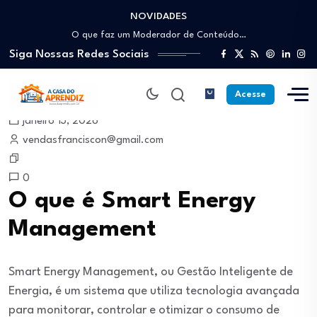
NOVIDADES
Como trabalhar como Estoquista: O guia para…
O que faz um Moderador de Conteúdo…
Siga Nossas Redes Sociais
Como ser um Afiliado de Sucesso trabalhando…
Como dar Aulas Particulares Online e viver…
Profissão Instalador Solar: Como entrar no mercado…
Acesse
Como trabalhar como Estoquista: O guia para…
janeiro 13, 2026
O que faz um Moderador de Conteúdo…
vendasfranciscon@gmail.com
Como ser um Afiliado de Sucesso trabalhando…
Como dar Aulas Particulares Online e viver…
0
O que é Smart Energy
Management
Smart Energy Management, ou Gestão Inteligente de
Energia, é um sistema que utiliza tecnologia avançada
para monitorar, controlar e otimizar o consumo de