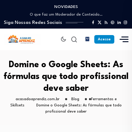
NOVIDADES
Como trabalhar como Estoquista: O guia para…
O que faz um Moderador de Conteúdo…
Siga Nossas Redes Sociais
Como ser um Afiliado de Sucesso trabalhando…
Como dar Aulas Particulares Online e viver…
Profissão Instalador Solar: Como entrar no mercado…
Acesse
Como trabalhar como Estoquista: O guia para…
O que faz um Moderador de Conteúdo…
Como ser um Afiliado de Sucesso trabalhando…
Domine o Google Sheets: As
Como dar Aulas Particulares Online e viver…
fórmulas que todo profissional
deve saber
acasadoaprendiz.com.br
Blog
Ferramentas e
Skillsets
Domine o Google Sheets: As fórmulas que todo
profissional deve saber