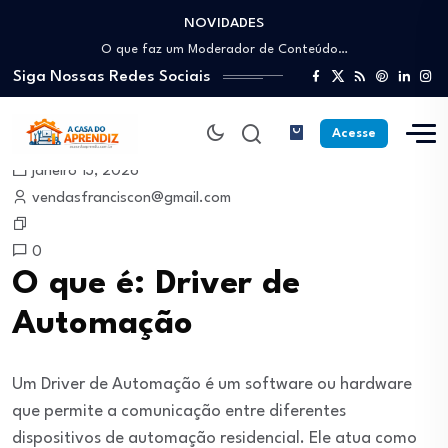
NOVIDADES
Como trabalhar como Estoquista: O guia para…
O que faz um Moderador de Conteúdo…
Siga Nossas Redes Sociais
Como ser um Afiliado de Sucesso trabalhando…
Como dar Aulas Particulares Online e viver…
Profissão Instalador Solar: Como entrar no mercado…
Acesse
Como trabalhar como Estoquista: O guia para…
janeiro 13, 2026
O que faz um Moderador de Conteúdo…
vendasfranciscon@gmail.com
Como ser um Afiliado de Sucesso trabalhando…
Como dar Aulas Particulares Online e viver…
0
O que é: Driver de
Automação
Um Driver de Automação é um software ou hardware
que permite a comunicação entre diferentes
dispositivos de automação residencial. Ele atua como