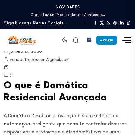
NOVIDADES
Como trabalhar como Estoquista: O guia para…
O que faz um Moderador de Conteúdo…
Siga Nossas Redes Sociais
Como ser um Afiliado de Sucesso trabalhando…
Como dar Aulas Particulares Online e viver…
Profissão Instalador Solar: Como entrar no mercado…
Acesse
Como trabalhar como Estoquista: O guia para…
janeiro 13, 2026
O que faz um Moderador de Conteúdo…
vendasfranciscon@gmail.com
Como ser um Afiliado de Sucesso trabalhando…
Como dar Aulas Particulares Online e viver…
0
O que é Domótica
Residencial Avançada
A Domótica Residencial Avançada é um sistema de
automação inteligente que permite controlar diversos
dispositivos eletrônicos e eletrodomésticos de uma