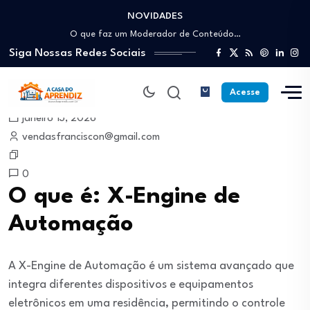
NOVIDADES
Como trabalhar como Estoquista: O guia para…
O que faz um Moderador de Conteúdo…
Siga Nossas Redes Sociais
Como ser um Afiliado de Sucesso trabalhando…
Como dar Aulas Particulares Online e viver…
Profissão Instalador Solar: Como entrar no mercado…
Acesse
Como trabalhar como Estoquista: O guia para…
janeiro 13, 2026
O que faz um Moderador de Conteúdo…
vendasfranciscon@gmail.com
Como ser um Afiliado de Sucesso trabalhando…
Como dar Aulas Particulares Online e viver…
0
O que é: X-Engine de
Automação
A X-Engine de Automação é um sistema avançado que
integra diferentes dispositivos e equipamentos
eletrônicos em uma residência, permitindo o controle