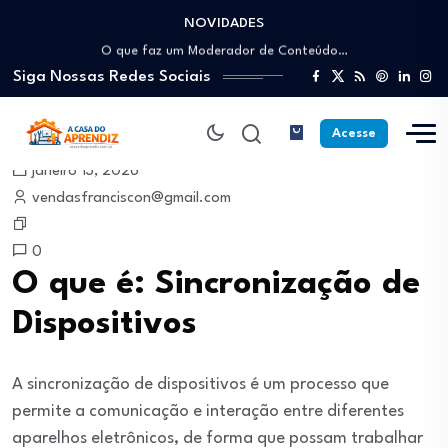
NOVIDADES
Como trabalhar como Estoquista: O guia para…
O que faz um Moderador de Conteúdo…
Siga Nossas Redes Sociais
Como ser um Afiliado de Sucesso trabalhando…
Como dar Aulas Particulares Online e viver…
Profissão Instalador Solar: Como entrar no mercado…
Acesse
Como trabalhar como Estoquista: O guia para…
janeiro 13, 2026
O que faz um Moderador de Conteúdo…
vendasfranciscon@gmail.com
Como ser um Afiliado de Sucesso trabalhando…
Como dar Aulas Particulares Online e viver…
0
O que é: Sincronização de
Dispositivos
A sincronização de dispositivos é um processo que
permite a comunicação e interação entre diferentes
aparelhos eletrônicos, de forma que possam trabalhar