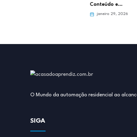
para o…
Conteúdo e…
ro 5, 2026
janeiro 29, 2026
O Mundo da automação residencial ao alcanc
SIGA