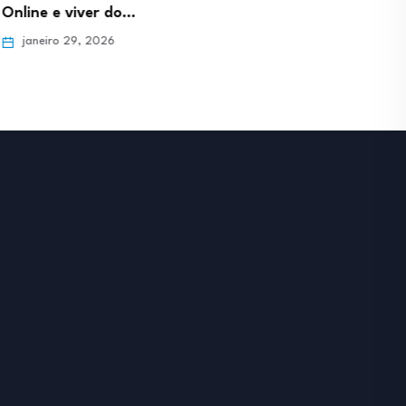
e viver do…
Como gerar tráfego de…
ro 29, 2026
janeiro 29, 2026