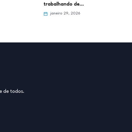
trabalhando de…
Online 
janeiro 29, 2026
janei
e de todos.