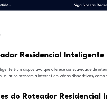
nteúdo…
Siga Nossas Redes
o trabalhando…
e e viver…
 entrar no mercado…
: O guia para…
m
nteúdo…
o trabalhando…
e e viver…
ador Residencial Inteligente
eligente é um dispositivo que oferece conectividade de inte
s usuários acessem a internet em vários dispositivos, como
es do Roteador Residencial I