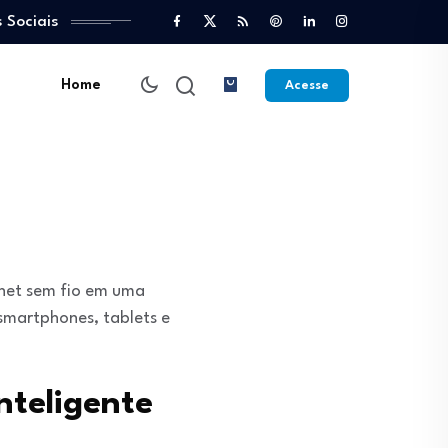
 Sociais
Home
Acesse
rnet sem fio em uma
 smartphones, tablets e
nteligente