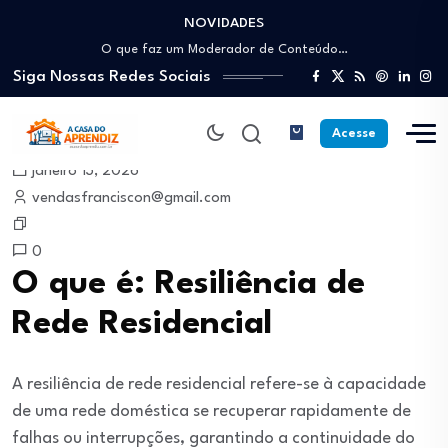
NOVIDADES
Como trabalhar como Estoquista: O guia para…
O que faz um Moderador de Conteúdo…
Siga Nossas Redes Sociais
Como ser um Afiliado de Sucesso trabalhando…
Como dar Aulas Particulares Online e viver…
Profissão Instalador Solar: Como entrar no mercado…
Acesse
Como trabalhar como Estoquista: O guia para…
janeiro 13, 2026
O que faz um Moderador de Conteúdo…
vendasfranciscon@gmail.com
Como ser um Afiliado de Sucesso trabalhando…
Como dar Aulas Particulares Online e viver…
0
O que é: Resiliência de
Rede Residencial
A resiliência de rede residencial refere-se à capacidade
de uma rede doméstica se recuperar rapidamente de
falhas ou interrupções, garantindo a continuidade do