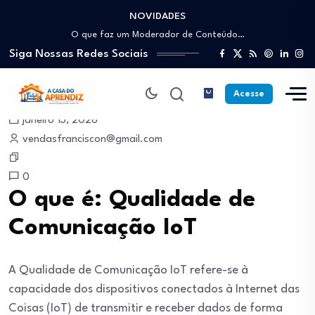
NOVIDADES
Como trabalhar como Estoquista: O guia para…
O que faz um Moderador de Conteúdo…
Siga Nossas Redes Sociais
Como ser um Afiliado de Sucesso trabalhando…
Como dar Aulas Particulares Online e viver…
Profissão Instalador Solar: Como entrar no mercado…
Acesse
Como trabalhar como Estoquista: O guia para…
janeiro 13, 2026
O que faz um Moderador de Conteúdo…
vendasfranciscon@gmail.com
Como ser um Afiliado de Sucesso trabalhando…
Como dar Aulas Particulares Online e viver…
0
O que é: Qualidade de
Comunicação IoT
A Qualidade de Comunicação IoT refere-se à
capacidade dos dispositivos conectados à Internet das
Coisas (IoT) de transmitir e receber dados de forma