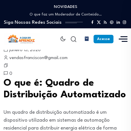
NOVIDADES
Como trabalhar como Estoquista: O guia para…
O que faz um Moderador de Conteúdo…
Siga Nossas Redes Sociais
Como ser um Afiliado de Sucesso trabalhando…
Como dar Aulas Particulares Online e viver…
Profissão Instalador Solar: Como entrar no mercado…
Acesse
Como trabalhar como Estoquista: O guia para…
janeiro 13, 2026
O que faz um Moderador de Conteúdo…
vendasfranciscon@gmail.com
Como ser um Afiliado de Sucesso trabalhando…
Como dar Aulas Particulares Online e viver…
0
O que é: Quadro de
Distribuição Automatizado
Um quadro de distribuição automatizado é um
dispositivo utilizado em sistemas de automação
residencial para distribuir energia elétrica de forma