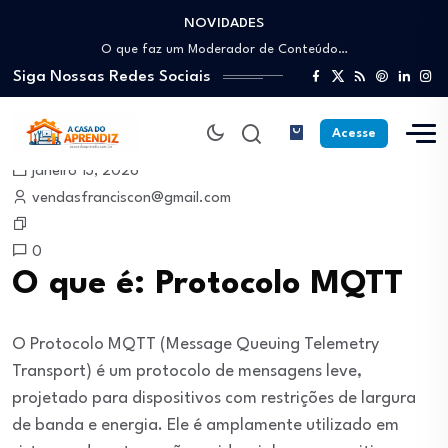
NOVIDADES
Como trabalhar como Estoquista: O guia para…
O que faz um Moderador de Conteúdo…
Siga Nossas Redes Sociais
Como ser um Afiliado de Sucesso trabalhando…
Como dar Aulas Particulares Online e viver…
Profissão Instalador Solar: Como entrar no mercado…
Acesse
Como trabalhar como Estoquista: O guia para…
janeiro 13, 2026
O que faz um Moderador de Conteúdo…
vendasfranciscon@gmail.com
Como ser um Afiliado de Sucesso trabalhando…
Como dar Aulas Particulares Online e viver…
0
O que é: Protocolo MQTT
O Protocolo MQTT (Message Queuing Telemetry
Transport) é um protocolo de mensagens leve,
projetado para dispositivos com restrições de largura
de banda e energia. Ele é amplamente utilizado em