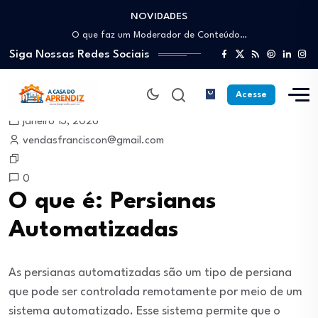
NOVIDADES
Como trabalhar como Estoquista: O guia para…
O que faz um Moderador de Conteúdo…
Siga Nossas Redes Sociais
Como ser um Afiliado de Sucesso trabalhando…
Como dar Aulas Particulares Online e viver…
Profissão Instalador Solar: Como entrar no mercado…
Acesse
Como trabalhar como Estoquista: O guia para…
janeiro 13, 2026
O que faz um Moderador de Conteúdo…
vendasfranciscon@gmail.com
Como ser um Afiliado de Sucesso trabalhando…
Como dar Aulas Particulares Online e viver…
0
O que é: Persianas
Automatizadas
As persianas automatizadas são um tipo de persiana
que pode ser controlada remotamente por meio de um
sistema automatizado. Esse sistema permite que o