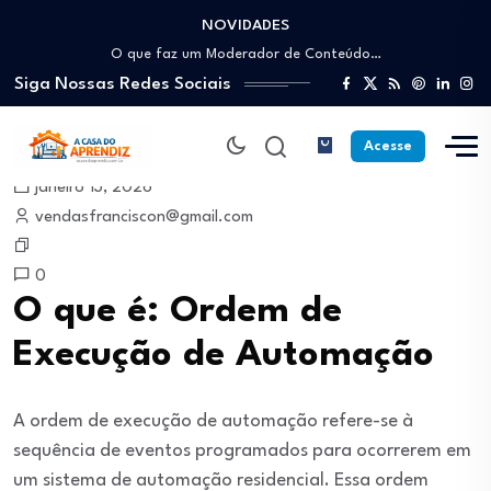
NOVIDADES
Como trabalhar como Estoquista: O guia para…
O que faz um Moderador de Conteúdo…
Siga Nossas Redes Sociais
Como ser um Afiliado de Sucesso trabalhando…
Como dar Aulas Particulares Online e viver…
Profissão Instalador Solar: Como entrar no mercado…
Acesse
Como trabalhar como Estoquista: O guia para…
janeiro 13, 2026
O que faz um Moderador de Conteúdo…
vendasfranciscon@gmail.com
Como ser um Afiliado de Sucesso trabalhando…
Como dar Aulas Particulares Online e viver…
0
O que é: Ordem de
Execução de Automação
A ordem de execução de automação refere-se à
sequência de eventos programados para ocorrerem em
um sistema de automação residencial. Essa ordem