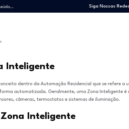
nteúdo…
Siga Nossas Redes
o trabalhando…
e e viver…
 entrar no mercado…
: O guia para…
m
nteúdo…
o trabalhando…
e e viver…
 Inteligente
onceito dentro da Automação Residencial que se refere a 
 forma automatizada. Geralmente, uma Zona Inteligente é 
sores, câmeras, termostatos e sistemas de iluminação.
 Zona Inteligente