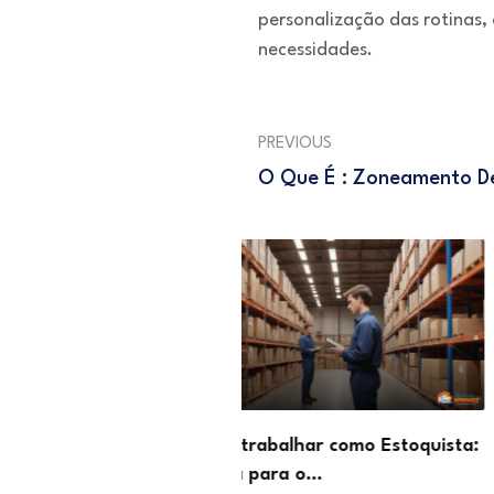
personalização das rotinas
necessidades.
PREVIOUS
O Que É : Zoneamento D
abalhar como Estoquista:
O que faz um Moderador 
para o…
Conteúdo e…