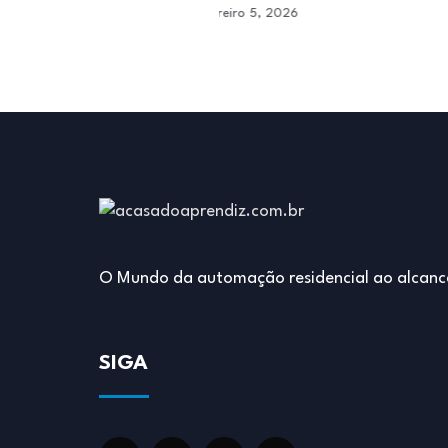
ro 5, 2026
janeiro 29, 2026
O Mundo da automação residencial ao alcanc
SIGA