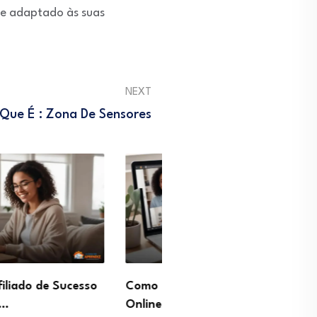
 e adaptado às suas
NEXT
Que É : Zona De Sensores
ar Aulas Particulares
Profissão Gestor de Pinte
e viver do…
Como gerar tráfego de…