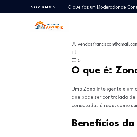
O que faz um Moderador de Co
NOVIDADES
Como ser um Afiliado de Sucess
Como dar Aulas Particulares Onlin
Profissão Instalador Solar: Como
janeiro 13, 2026
Como trabalhar como Estoquista
vendasfranciscon@gmail.co
O que faz um Moderador de Co
Como ser um Afiliado de Sucess
0
Como dar Aulas Particulares Onlin
O que é: Zona
Uma Zona Inteligente é um c
que pode ser controlada de
conectados à rede, como sen
Benefícios da