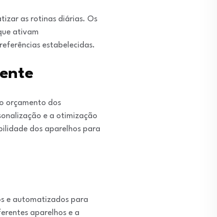
izar as rotinas diárias. Os
 que ativam
eferências estabelecidas.
gente
 o orçamento dos
sonalização e a otimização
bilidade dos aparelhos para
dos e automatizados para
ferentes aparelhos e a