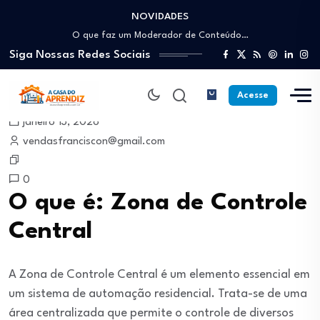
NOVIDADES
Como trabalhar como Estoquista: O guia para…
O que faz um Moderador de Conteúdo…
Siga Nossas Redes Sociais
Como ser um Afiliado de Sucesso trabalhando…
Como dar Aulas Particulares Online e viver…
Profissão Instalador Solar: Como entrar no mercado…
Acesse
Como trabalhar como Estoquista: O guia para…
janeiro 13, 2026
O que faz um Moderador de Conteúdo…
vendasfranciscon@gmail.com
Como ser um Afiliado de Sucesso trabalhando…
Como dar Aulas Particulares Online e viver…
0
O que é: Zona de Controle
Central
A Zona de Controle Central é um elemento essencial em
um sistema de automação residencial. Trata-se de uma
área centralizada que permite o controle de diversos