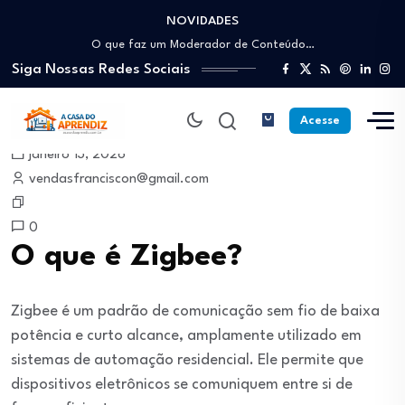
NOVIDADES
Como trabalhar como Estoquista: O guia para…
O que faz um Moderador de Conteúdo…
Siga Nossas Redes Sociais
Como ser um Afiliado de Sucesso trabalhando…
Como dar Aulas Particulares Online e viver…
Profissão Instalador Solar: Como entrar no mercado…
Acesse
Como trabalhar como Estoquista: O guia para…
janeiro 13, 2026
O que faz um Moderador de Conteúdo…
vendasfranciscon@gmail.com
Como ser um Afiliado de Sucesso trabalhando…
Como dar Aulas Particulares Online e viver…
0
O que é Zigbee?
Zigbee é um padrão de comunicação sem fio de baixa
potência e curto alcance, amplamente utilizado em
sistemas de automação residencial. Ele permite que
dispositivos eletrônicos se comuniquem entre si de