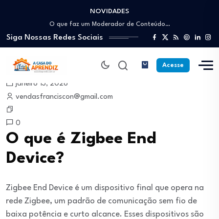
NOVIDADES
Como trabalhar como Estoquista: O guia para…
O que faz um Moderador de Conteúdo…
Siga Nossas Redes Sociais
Como ser um Afiliado de Sucesso trabalhando…
Como dar Aulas Particulares Online e viver…
Profissão Instalador Solar: Como entrar no mercado…
Acesse
Como trabalhar como Estoquista: O guia para…
janeiro 13, 2026
O que faz um Moderador de Conteúdo…
vendasfranciscon@gmail.com
Como ser um Afiliado de Sucesso trabalhando…
Como dar Aulas Particulares Online e viver…
0
O que é Zigbee End
Device?
Zigbee End Device é um dispositivo final que opera na
rede Zigbee, um padrão de comunicação sem fio de
baixa potência e curto alcance. Esses dispositivos são