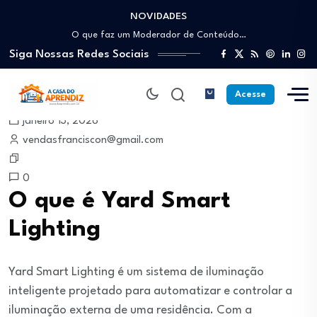
NOVIDADES
Como trabalhar como Estoquista: O guia para…
O que faz um Moderador de Conteúdo…
Siga Nossas Redes Sociais
Como ser um Afiliado de Sucesso trabalhando…
Como dar Aulas Particulares Online e viver…
Profissão Instalador Solar: Como entrar no mercado…
Acesse
Como trabalhar como Estoquista: O guia para…
janeiro 13, 2026
O que faz um Moderador de Conteúdo…
vendasfranciscon@gmail.com
Como ser um Afiliado de Sucesso trabalhando…
Como dar Aulas Particulares Online e viver…
0
O que é Yard Smart
Lighting
Yard Smart Lighting é um sistema de iluminação
inteligente projetado para automatizar e controlar a
iluminação externa de uma residência. Com a