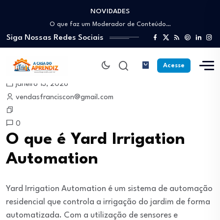
NOVIDADES
Como trabalhar como Estoquista: O guia para…
O que faz um Moderador de Conteúdo…
Siga Nossas Redes Sociais
Como ser um Afiliado de Sucesso trabalhando…
Como dar Aulas Particulares Online e viver…
Profissão Instalador Solar: Como entrar no mercado…
Acesse
Como trabalhar como Estoquista: O guia para…
janeiro 13, 2026
O que faz um Moderador de Conteúdo…
vendasfranciscon@gmail.com
Como ser um Afiliado de Sucesso trabalhando…
Como dar Aulas Particulares Online e viver…
0
O que é Yard Irrigation
Automation
Yard Irrigation Automation é um sistema de automação
residencial que controla a irrigação do jardim de forma
automatizada. Com a utilização de sensores e