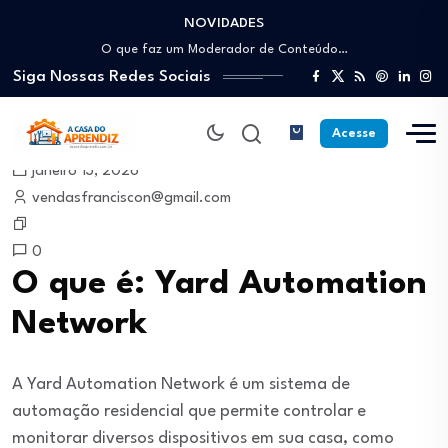
NOVIDADES
Como trabalhar como Estoquista: O guia para…
O que faz um Moderador de Conteúdo…
Siga Nossas Redes Sociais
Como ser um Afiliado de Sucesso trabalhando…
Como dar Aulas Particulares Online e viver…
Profissão Instalador Solar: Como entrar no mercado…
Acesse
Como trabalhar como Estoquista: O guia para…
janeiro 13, 2026
O que faz um Moderador de Conteúdo…
vendasfranciscon@gmail.com
Como ser um Afiliado de Sucesso trabalhando…
Como dar Aulas Particulares Online e viver…
0
O que é: Yard Automation
Network
A Yard Automation Network é um sistema de
automação residencial que permite controlar e
monitorar diversos dispositivos em sua casa, como