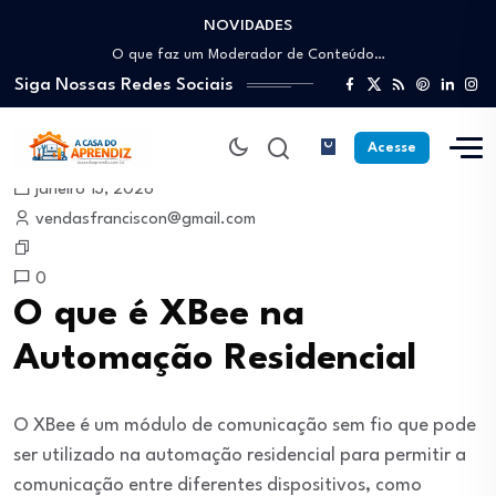
NOVIDADES
Como trabalhar como Estoquista: O guia para…
O que faz um Moderador de Conteúdo…
Siga Nossas Redes Sociais
Como ser um Afiliado de Sucesso trabalhando…
Como dar Aulas Particulares Online e viver…
Profissão Instalador Solar: Como entrar no mercado…
Acesse
Como trabalhar como Estoquista: O guia para…
janeiro 13, 2026
O que faz um Moderador de Conteúdo…
vendasfranciscon@gmail.com
Como ser um Afiliado de Sucesso trabalhando…
Como dar Aulas Particulares Online e viver…
0
O que é XBee na
Automação Residencial
O XBee é um módulo de comunicação sem fio que pode
ser utilizado na automação residencial para permitir a
comunicação entre diferentes dispositivos, como