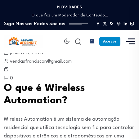
NOVIDADES
Como trabalhar como Estoquista: O guia para…
O que faz um Moderador de Conteúdo…
Siga Nossas Redes Sociais
Como ser um Afiliado de Sucesso trabalhando…
Como dar Aulas Particulares Online e viver…
Profissão Instalador Solar: Como entrar no mercado…
Acesse
Como trabalhar como Estoquista: O guia para…
janeiro 13, 2026
O que faz um Moderador de Conteúdo…
vendasfranciscon@gmail.com
Como ser um Afiliado de Sucesso trabalhando…
Como dar Aulas Particulares Online e viver…
0
O que é Wireless
Automation?
Wireless Automation é um sistema de automação
residencial que utiliza tecnologia sem fio para controlar
dispositivos eletrônicos e eletrodomésticos em uma