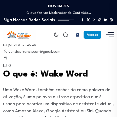
NOVIDADES
Como trabalhar como Estoquista: O guia para…
O que faz um Moderador de Conteúdo…
Siga Nossas Redes Sociais
Como ser um Afiliado de Sucesso trabalhando…
Como dar Aulas Particulares Online e viver…
Profissão Instalador Solar: Como entrar no mercado…
Acesse
Como trabalhar como Estoquista: O guia para…
janeiro 13, 2026
O que faz um Moderador de Conteúdo…
vendasfranciscon@gmail.com
Como ser um Afiliado de Sucesso trabalhando…
Como dar Aulas Particulares Online e viver…
0
O que é: Wake Word
Uma Wake Word, também conhecida como palavra de
ativação, é uma palavra ou frase específica que é
usada para acordar um dispositivo de assistente virtual,
como Amazon Alexa, Google Assistant ou Siri. Quando