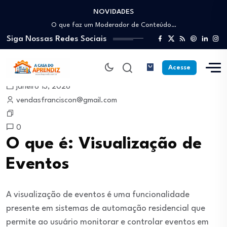
NOVIDADES
Como trabalhar como Estoquista: O guia para…
O que faz um Moderador de Conteúdo…
Siga Nossas Redes Sociais
Como ser um Afiliado de Sucesso trabalhando…
Como dar Aulas Particulares Online e viver…
Profissão Instalador Solar: Como entrar no mercado…
Acesse
Como trabalhar como Estoquista: O guia para…
janeiro 13, 2026
O que faz um Moderador de Conteúdo…
vendasfranciscon@gmail.com
Como ser um Afiliado de Sucesso trabalhando…
Como dar Aulas Particulares Online e viver…
0
O que é: Visualização de
Eventos
A visualização de eventos é uma funcionalidade
presente em sistemas de automação residencial que
permite ao usuário monitorar e controlar eventos em