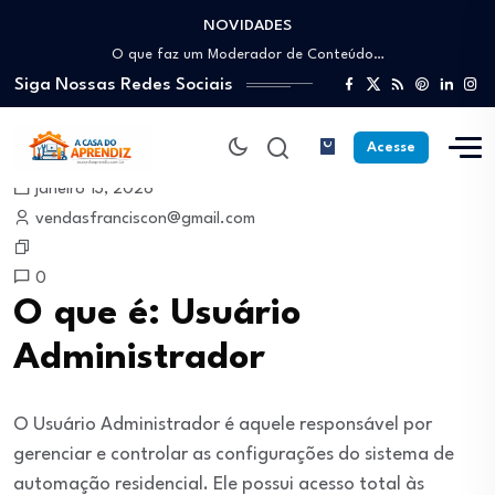
NOVIDADES
Como trabalhar como Estoquista: O guia para…
O que faz um Moderador de Conteúdo…
Siga Nossas Redes Sociais
Como ser um Afiliado de Sucesso trabalhando…
Como dar Aulas Particulares Online e viver…
Profissão Instalador Solar: Como entrar no mercado…
Acesse
Como trabalhar como Estoquista: O guia para…
janeiro 13, 2026
O que faz um Moderador de Conteúdo…
vendasfranciscon@gmail.com
Como ser um Afiliado de Sucesso trabalhando…
Como dar Aulas Particulares Online e viver…
0
O que é: Usuário
Administrador
O Usuário Administrador é aquele responsável por
gerenciar e controlar as configurações do sistema de
automação residencial. Ele possui acesso total às