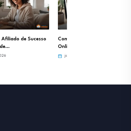
ar Aulas Particulares
Profissão Gestor de Pinte
e viver do…
Como gerar tráfego de…
ro 29, 2026
janeiro 29, 2026