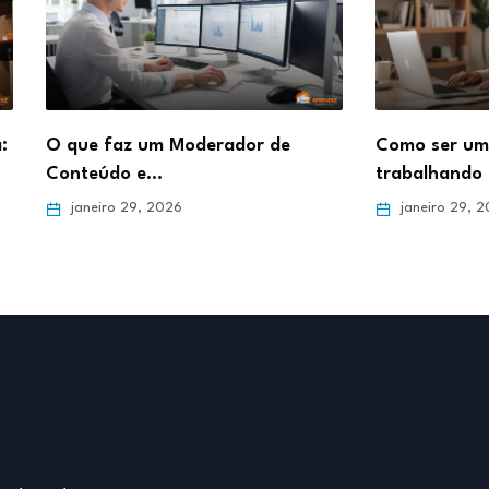
de
Como ser um Afiliado de Sucesso
Como d
trabalhando de…
Online 
janeiro 29, 2026
janei