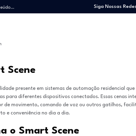
nteúdo…
Siga Nossas Redes
o trabalhando…
e e viver…
 entrar no mercado…
: O guia para…
m
nteúdo…
o trabalhando…
e e viver…
t Scene
lidade presente em sistemas de automação residencial que 
 para diferentes dispositivos conectados. Essas cenas int
or de movimento, comando de voz ou outros gatilhos, facili
o e conveniência no dia a dia.
a o Smart Scene