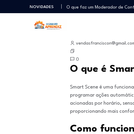
O que faz um Moderador de Co
NOVIDADES
Como ser um Afiliado de Sucess
Como dar Aulas Particulares Onlin
Profissão Instalador Solar: Como
janeiro 13, 2026
Como trabalhar como Estoquista
vendasfranciscon@gmail.co
O que faz um Moderador de Co
Como ser um Afiliado de Sucess
0
Como dar Aulas Particulares Onlin
O que é Smar
Smart Scene é uma funciona
programar ações automáticas
acionadas por horário, sens
proporcionando mais confort
Como funcion