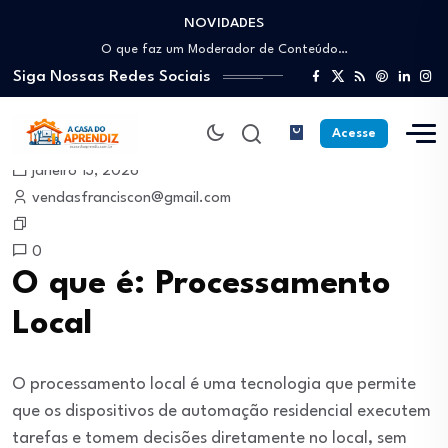
NOVIDADES
Como trabalhar como Estoquista: O guia para…
O que faz um Moderador de Conteúdo…
Siga Nossas Redes Sociais
Como ser um Afiliado de Sucesso trabalhando…
Como dar Aulas Particulares Online e viver…
Profissão Instalador Solar: Como entrar no mercado…
Acesse
Como trabalhar como Estoquista: O guia para…
janeiro 13, 2026
O que faz um Moderador de Conteúdo…
vendasfranciscon@gmail.com
Como ser um Afiliado de Sucesso trabalhando…
Como dar Aulas Particulares Online e viver…
0
O que é: Processamento
Local
O processamento local é uma tecnologia que permite
que os dispositivos de automação residencial executem
tarefas e tomem decisões diretamente no local, sem