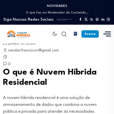
NOVIDADES
Como trabalhar como Estoquista: O guia para…
O que faz um Moderador de Conteúdo…
Siga Nossas Redes Sociais
Como ser um Afiliado de Sucesso trabalhando…
Como dar Aulas Particulares Online e viver…
Profissão Instalador Solar: Como entrar no mercado…
Acesse
Como trabalhar como Estoquista: O guia para…
janeiro 13, 2026
O que faz um Moderador de Conteúdo…
vendasfranciscon@gmail.com
Como ser um Afiliado de Sucesso trabalhando…
Como dar Aulas Particulares Online e viver…
0
O que é Nuvem Híbrida
Residencial
A nuvem híbrida residencial é uma solução de
armazenamento de dados que combina a nuvem
pública e privada para atender às necessidades