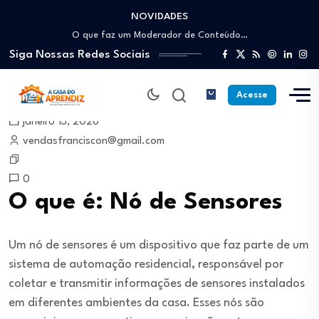
NOVIDADES
Como trabalhar como Estoquista: O guia para…
O que faz um Moderador de Conteúdo…
Siga Nossas Redes Sociais
Como ser um Afiliado de Sucesso trabalhando…
Como dar Aulas Particulares Online e viver…
Profissão Instalador Solar: Como entrar no mercado…
Acesse
Como trabalhar como Estoquista: O guia para…
janeiro 13, 2026
O que faz um Moderador de Conteúdo…
vendasfranciscon@gmail.com
Como ser um Afiliado de Sucesso trabalhando…
Como dar Aulas Particulares Online e viver…
0
O que é: Nó de Sensores
Um nó de sensores é um dispositivo que faz parte de um
sistema de automação residencial, responsável por
coletar e transmitir informações de sensores instalados
em diferentes ambientes da casa. Esses nós são