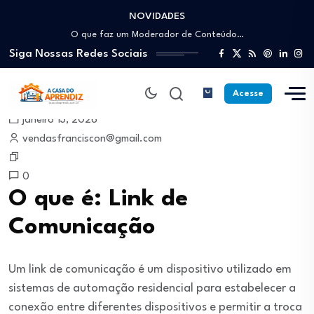
NOVIDADES
Como trabalhar como Estoquista: O guia para…
O que faz um Moderador de Conteúdo…
Siga Nossas Redes Sociais
Como ser um Afiliado de Sucesso trabalhando…
Como dar Aulas Particulares Online e viver…
Profissão Instalador Solar: Como entrar no mercado…
Acesse
Como trabalhar como Estoquista: O guia para…
janeiro 13, 2026
O que faz um Moderador de Conteúdo…
vendasfranciscon@gmail.com
Como ser um Afiliado de Sucesso trabalhando…
Como dar Aulas Particulares Online e viver…
0
O que é: Link de
Comunicação
Um link de comunicação é um dispositivo utilizado em
sistemas de automação residencial para estabelecer a
conexão entre diferentes dispositivos e permitir a troca