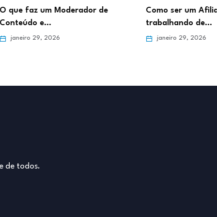
de
Como ser um Afiliado de Sucesso
Como d
trabalhando de…
Online 
janeiro 29, 2026
janei
e de todos.