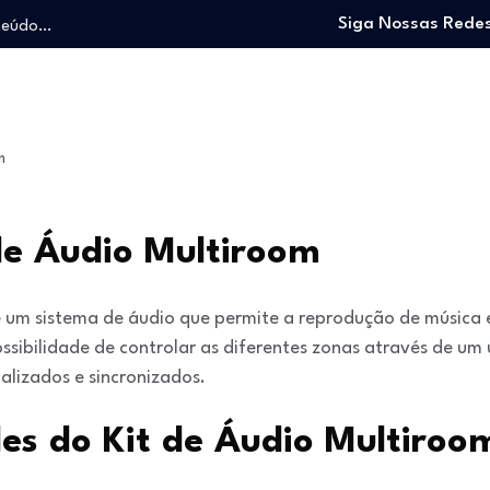
nteúdo…
Siga Nossas Redes
o trabalhando…
e e viver…
 entrar no mercado…
: O guia para…
m
nteúdo…
o trabalhando…
e e viver…
de Áudio Multiroom
 um sistema de áudio que permite a reprodução de música 
sibilidade de controlar as diferentes zonas através de um ú
alizados e sincronizados.
es do Kit de Áudio Multiroo