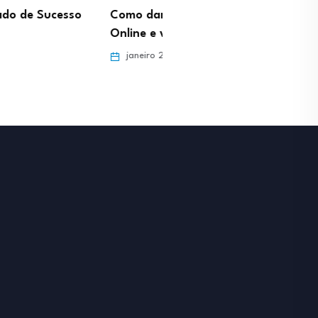
ar Aulas Particulares
Profissão Gestor de Pinte
e viver do…
Como gerar tráfego de…
ro 29, 2026
janeiro 29, 2026