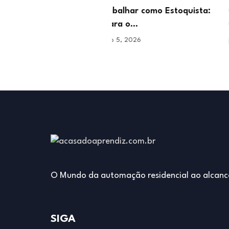
abalhar como Estoquista:
O que faz um Moderador 
para o…
Conteúdo e…
ro 5, 2026
janeiro 29, 2026
O Mundo da automação residencial ao alcanc
SIGA