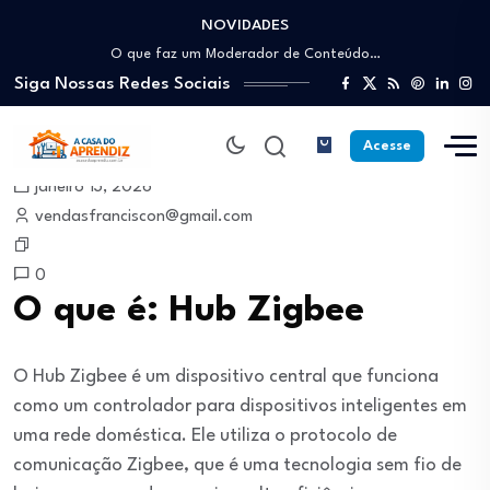
NOVIDADES
Como trabalhar como Estoquista: O guia para…
O que faz um Moderador de Conteúdo…
Siga Nossas Redes Sociais
Como ser um Afiliado de Sucesso trabalhando…
Como dar Aulas Particulares Online e viver…
Profissão Instalador Solar: Como entrar no mercado…
Acesse
Como trabalhar como Estoquista: O guia para…
janeiro 13, 2026
O que faz um Moderador de Conteúdo…
vendasfranciscon@gmail.com
Como ser um Afiliado de Sucesso trabalhando…
Como dar Aulas Particulares Online e viver…
0
O que é: Hub Zigbee
O Hub Zigbee é um dispositivo central que funciona
como um controlador para dispositivos inteligentes em
uma rede doméstica. Ele utiliza o protocolo de
comunicação Zigbee, que é uma tecnologia sem fio de