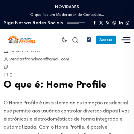
NOVIDADES
Como trabalhar como Estoquista: O guia para…
O que faz um Moderador de Conteúdo…
Siga Nossas Redes Sociais
Como ser um Afiliado de Sucesso trabalhando…
Como dar Aulas Particulares Online e viver…
Profissão Instalador Solar: Como entrar no mercado…
Acesse
Como trabalhar como Estoquista: O guia para…
janeiro 13, 2026
O que faz um Moderador de Conteúdo…
vendasfranciscon@gmail.com
Como ser um Afiliado de Sucesso trabalhando…
Como dar Aulas Particulares Online e viver…
0
O que é: Home Profile
O Home Profile é um sistema de automação residencial
que permite aos usuários controlar diversos dispositivos
eletrônicos e eletrodomésticos de forma integrada e
automatizada. Com o Home Profile, é possível