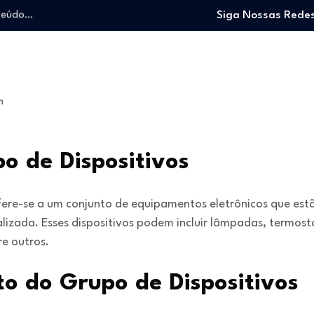
nteúdo…
Siga Nossas Redes
o trabalhando…
e e viver…
 entrar no mercado…
: O guia para…
m
nteúdo…
o trabalhando…
e e viver…
o de Dispositivos
fere-se a um conjunto de equipamentos eletrônicos que est
lizada. Esses dispositivos podem incluir lâmpadas, termos
re outros.
o do Grupo de Dispositivos