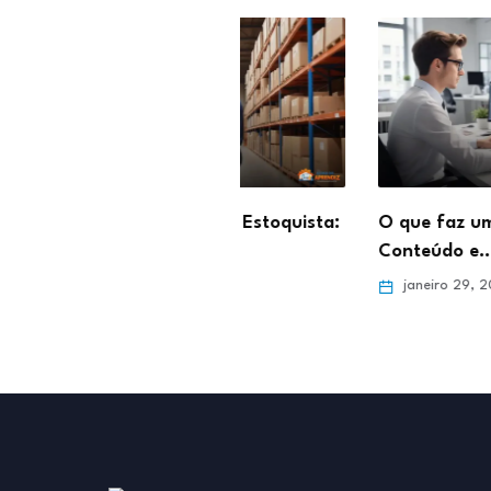
abalhar como Estoquista:
O que faz um Moderador 
para o…
Conteúdo e…
ro 5, 2026
janeiro 29, 2026