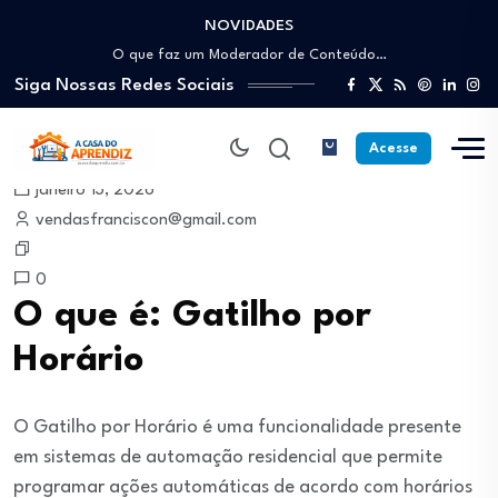
NOVIDADES
Como trabalhar como Estoquista: O guia para…
O que faz um Moderador de Conteúdo…
Siga Nossas Redes Sociais
Como ser um Afiliado de Sucesso trabalhando…
Como dar Aulas Particulares Online e viver…
Profissão Instalador Solar: Como entrar no mercado…
Acesse
Como trabalhar como Estoquista: O guia para…
janeiro 13, 2026
O que faz um Moderador de Conteúdo…
vendasfranciscon@gmail.com
Como ser um Afiliado de Sucesso trabalhando…
Como dar Aulas Particulares Online e viver…
0
O que é: Gatilho por
Horário
O Gatilho por Horário é uma funcionalidade presente
em sistemas de automação residencial que permite
programar ações automáticas de acordo com horários