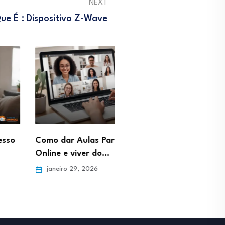
NEXT
ue É : Dispositivo Z-Wave
ar Aulas Particulares
Profissão Gestor de Pinte
e viver do…
Como gerar tráfego de…
ro 29, 2026
janeiro 29, 2026