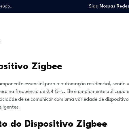
nteúdo…
Siga Nossas Redes
o trabalhando…
e e viver…
 entrar no mercado…
: O guia para…
m
nteúdo…
o trabalhando…
e e viver…
ositivo Zigbee
omponente essencial para a automação residencial, sendo u
era na frequência de 2,4 GHz. Ele é amplamente utilizado
pacidade de se comunicar com uma variedade de dispositivo
ligentes.
o do Dispositivo Zigbee