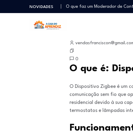
O que faz um Moderador de Co
NOVIDADES
Como ser um Afiliado de Sucess
Como dar Aulas Particulares Onlin
Profissão Instalador Solar: Como
janeiro 13, 2026
Como trabalhar como Estoquista
vendasfranciscon@gmail.co
O que faz um Moderador de Co
Como ser um Afiliado de Sucess
0
Como dar Aulas Particulares Onlin
O que é: Disp
O Dispositivo Zigbee é um c
comunicação sem fio que op
residencial devido à sua ca
termostatos e lâmpadas inte
Funcionament