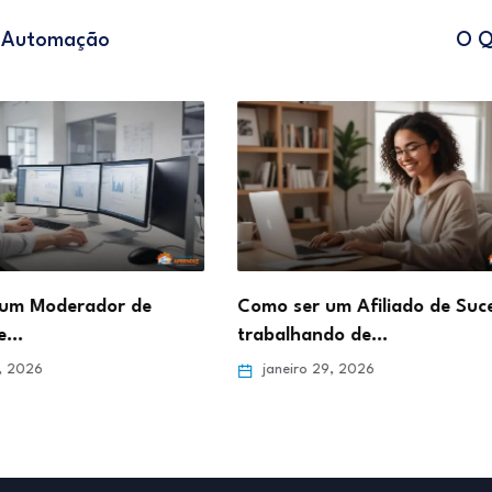
De Automação
O Q
de
Como ser um Afiliado de Sucesso
Como d
trabalhando de…
Online 
janeiro 29, 2026
janei