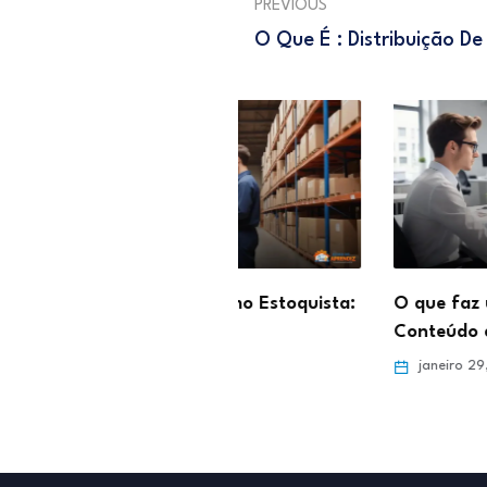
PREVIOUS
O Que É : Distribuição 
abalhar como Estoquista:
O que faz um Moderador 
para o…
Conteúdo e…
ro 5, 2026
janeiro 29, 2026