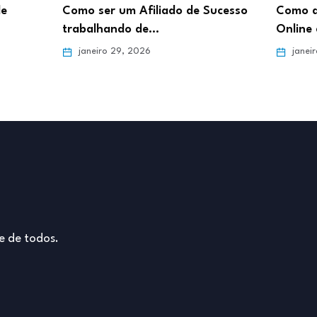
de
Como ser um Afiliado de Sucesso
Como d
trabalhando de…
Online 
janeiro 29, 2026
janei
e de todos.