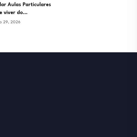
ar Aulas Particulares
Profissão Gestor de Pinte
e viver do…
Como gerar tráfego de…
ro 29, 2026
janeiro 29, 2026