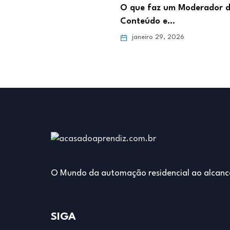
abalhar como Estoquista:
O que faz um Moderador 
para o…
Conteúdo e…
ro 5, 2026
janeiro 29, 2026
O Mundo da automação residencial ao alcanc
SIGA