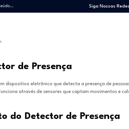
nteúdo…
Siga Nossas Redes
o trabalhando…
e e viver…
 entrar no mercado…
: O guia para…
m
nteúdo…
o trabalhando…
e e viver…
ctor de Presença
m dispositivo eletrônico que detecta a presença de pessoa
funciona através de sensores que captam movimentos e cal
o do Detector de Presença