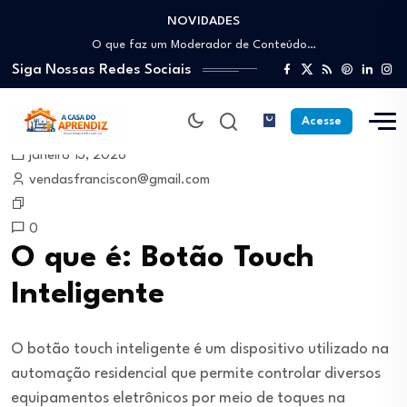
NOVIDADES
Como trabalhar como Estoquista: O guia para…
O que faz um Moderador de Conteúdo…
Siga Nossas Redes Sociais
Como ser um Afiliado de Sucesso trabalhando…
Como dar Aulas Particulares Online e viver…
Profissão Instalador Solar: Como entrar no mercado…
Acesse
Como trabalhar como Estoquista: O guia para…
janeiro 13, 2026
O que faz um Moderador de Conteúdo…
vendasfranciscon@gmail.com
Como ser um Afiliado de Sucesso trabalhando…
Como dar Aulas Particulares Online e viver…
0
O que é: Botão Touch
Inteligente
O botão touch inteligente é um dispositivo utilizado na
automação residencial que permite controlar diversos
equipamentos eletrônicos por meio de toques na