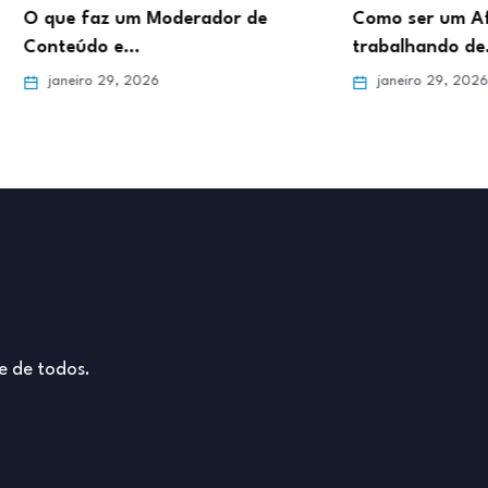
de
Como ser um Afiliado de Sucesso
Como d
trabalhando de…
Online 
janeiro 29, 2026
janei
e de todos.