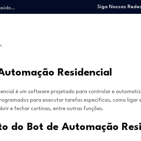
nteúdo…
Siga Nossas Redes
o trabalhando…
e e viver…
 entrar no mercado…
: O guia para…
m
nteúdo…
o trabalhando…
e e viver…
 Automação Residencial
ncial é um software projetado para controlar e automatiz
programados para executar tarefas específicas, como ligar e 
rir e fechar cortinas, entre outras funções.
o do Bot de Automação Resi