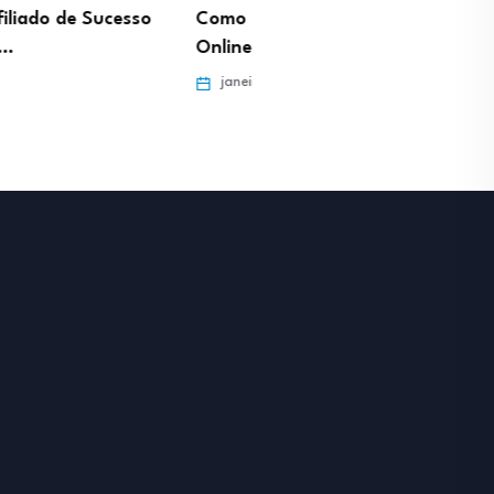
ar Aulas Particulares
Profissão Gestor de Pinte
e viver do…
Como gerar tráfego de…
ro 29, 2026
janeiro 29, 2026