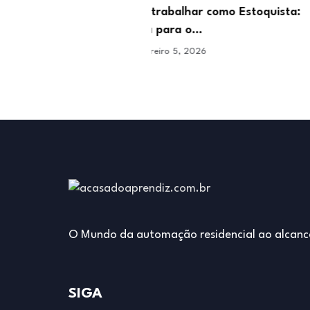
abalhar como Estoquista:
O que faz um Moderador 
para o…
Conteúdo e…
ro 5, 2026
janeiro 29, 2026
O Mundo da automação residencial ao alcanc
SIGA