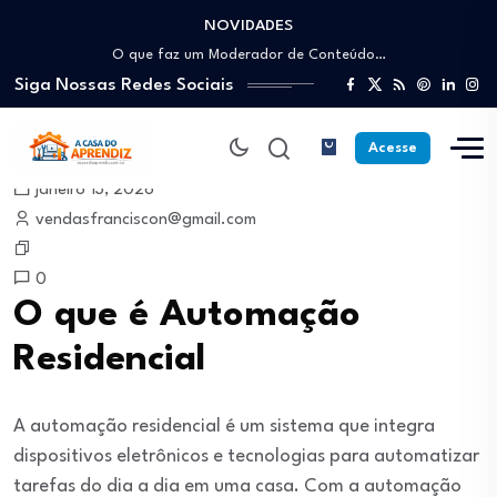
NOVIDADES
Como trabalhar como Estoquista: O guia para…
O que faz um Moderador de Conteúdo…
Siga Nossas Redes Sociais
Como ser um Afiliado de Sucesso trabalhando…
Como dar Aulas Particulares Online e viver…
Profissão Instalador Solar: Como entrar no mercado…
Acesse
Como trabalhar como Estoquista: O guia para…
janeiro 13, 2026
O que faz um Moderador de Conteúdo…
vendasfranciscon@gmail.com
Como ser um Afiliado de Sucesso trabalhando…
Como dar Aulas Particulares Online e viver…
0
O que é Automação
Residencial
A automação residencial é um sistema que integra
dispositivos eletrônicos e tecnologias para automatizar
tarefas do dia a dia em uma casa. Com a automação