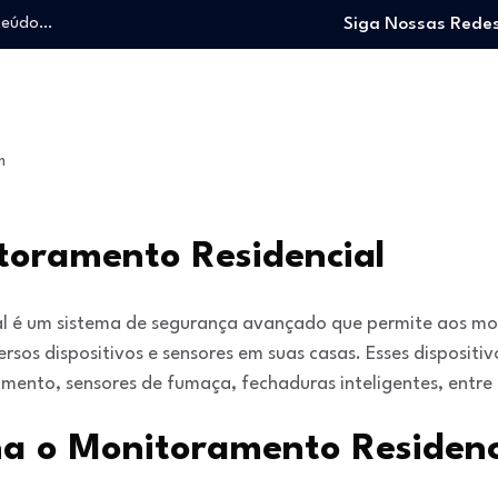
nteúdo…
Siga Nossas Redes
o trabalhando…
e e viver…
 entrar no mercado…
: O guia para…
m
nteúdo…
o trabalhando…
e e viver…
toramento Residencial
l é um sistema de segurança avançado que permite aos mor
sos dispositivos e sensores em suas casas. Esses dispositi
mento, sensores de fumaça, fechaduras inteligentes, entre 
a o Monitoramento Residenc