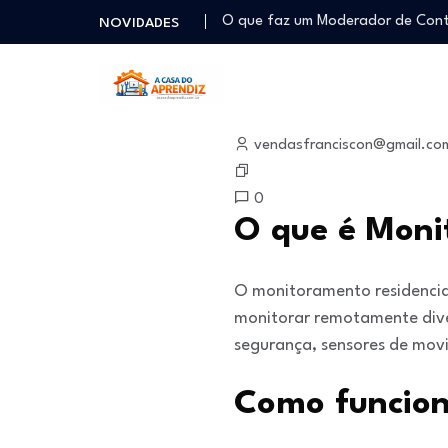
O que faz um Moderador de Co
NOVIDADES
Como ser um Afiliado de Sucess
Como dar Aulas Particulares Onlin
Profissão Instalador Solar: Como
janeiro 13, 2026
Como trabalhar como Estoquista
vendasfranciscon@gmail.co
O que faz um Moderador de Co
Como ser um Afiliado de Sucess
0
Como dar Aulas Particulares Onlin
O que é Moni
O monitoramento residencia
monitorar remotamente diver
segurança, sensores de movi
Como funcion