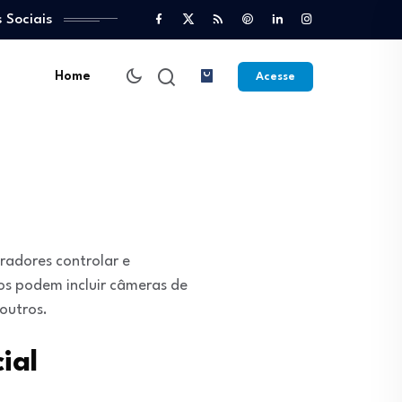
 Sociais
Home
Acesse
adores controlar e
vos podem incluir câmeras de
outros.
ial