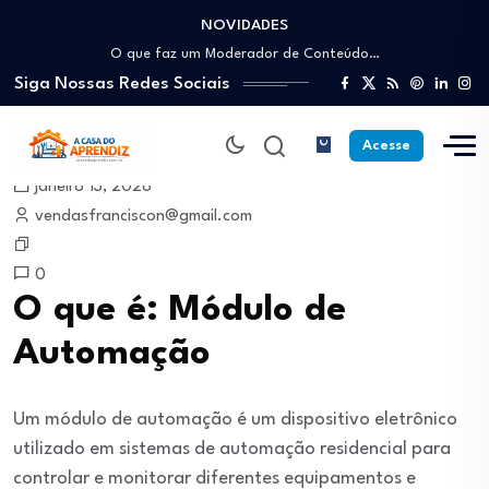
NOVIDADES
Como trabalhar como Estoquista: O guia para…
O que faz um Moderador de Conteúdo…
Siga Nossas Redes Sociais
Como ser um Afiliado de Sucesso trabalhando…
Como dar Aulas Particulares Online e viver…
Profissão Instalador Solar: Como entrar no mercado…
Acesse
Como trabalhar como Estoquista: O guia para…
janeiro 13, 2026
O que faz um Moderador de Conteúdo…
vendasfranciscon@gmail.com
Como ser um Afiliado de Sucesso trabalhando…
Como dar Aulas Particulares Online e viver…
0
O que é: Módulo de
Automação
Um módulo de automação é um dispositivo eletrônico
utilizado em sistemas de automação residencial para
controlar e monitorar diferentes equipamentos e