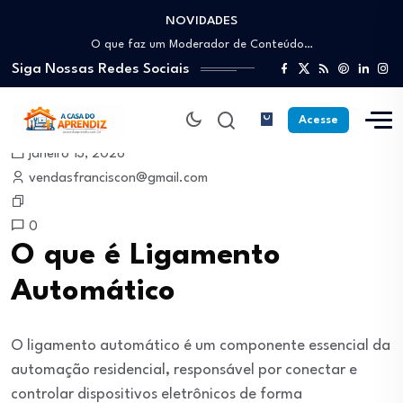
NOVIDADES
Como trabalhar como Estoquista: O guia para…
O que faz um Moderador de Conteúdo…
Siga Nossas Redes Sociais
Como ser um Afiliado de Sucesso trabalhando…
Como dar Aulas Particulares Online e viver…
Profissão Instalador Solar: Como entrar no mercado…
Acesse
Como trabalhar como Estoquista: O guia para…
janeiro 13, 2026
O que faz um Moderador de Conteúdo…
vendasfranciscon@gmail.com
Como ser um Afiliado de Sucesso trabalhando…
Como dar Aulas Particulares Online e viver…
0
O que é Ligamento
Automático
O ligamento automático é um componente essencial da
automação residencial, responsável por conectar e
controlar dispositivos eletrônicos de forma