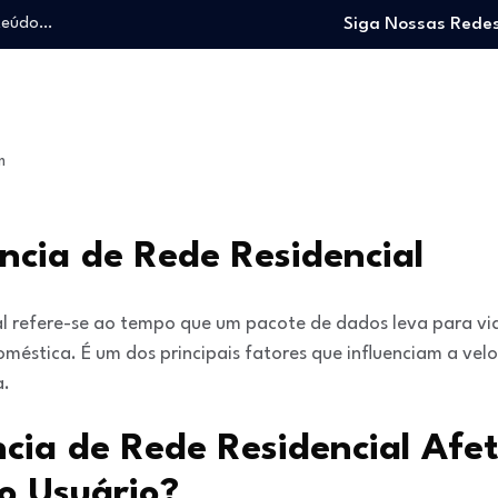
nteúdo…
Siga Nossas Redes
o trabalhando…
e e viver…
 entrar no mercado…
: O guia para…
m
nteúdo…
o trabalhando…
e e viver…
ncia de Rede Residencial
ial refere-se ao tempo que um pacote de dados leva para via
méstica. É um dos principais fatores que influenciam a vel
a.
cia de Rede Residencial Afe
o Usuário?