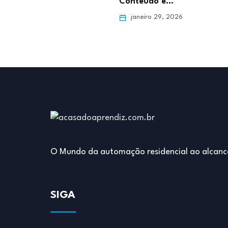
para o…
Conteúdo e…
ro 5, 2026
janeiro 29, 2026
O Mundo da automação residencial ao alcanc
SIGA