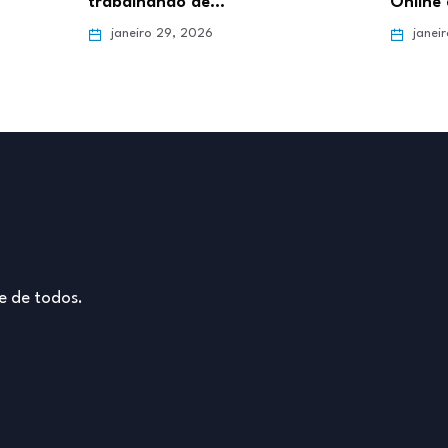
trabalhando de…
Online 
janeiro 29, 2026
janei
e de todos.