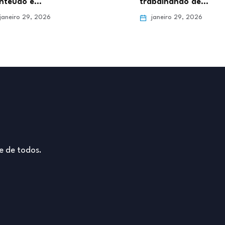
trabalhando de…
Online 
janeiro 29, 2026
janei
e de todos.