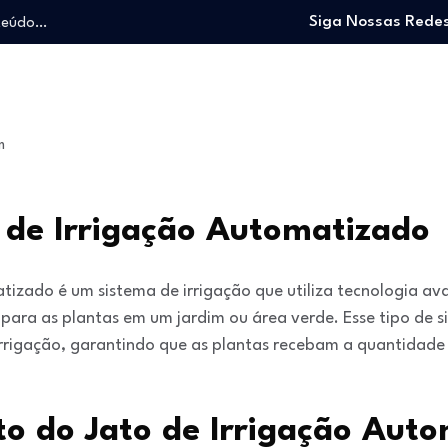
nteúdo…
Siga Nossas Redes
o trabalhando…
e e viver…
 entrar no mercado…
: O guia para…
m
nteúdo…
o trabalhando…
e e viver…
o de Irrigação Automatizado
tizado é um sistema de irrigação que utiliza tecnologia a
a para as plantas em um jardim ou área verde. Esse tipo de 
irrigação, garantindo que as plantas recebam a quantidad
o do Jato de Irrigação Aut