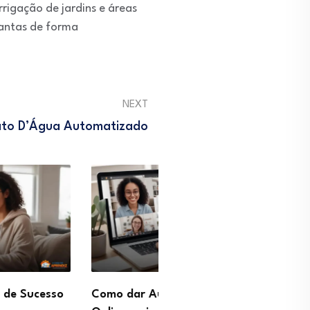
rrigação de jardins e áreas
lantas de forma
NEXT
ato D’Água Automatizado
ar Aulas Particulares
Profissão Gestor de Pinte