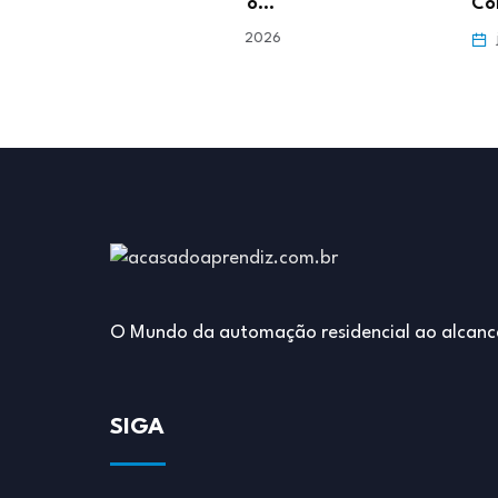
para o…
Conteúdo e…
ro 5, 2026
janeiro 29, 2026
O Mundo da automação residencial ao alcanc
SIGA