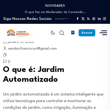
NOVIDADES
Como trabalhar como Estoquista: O guia para…
O que faz um Moderador de Conteúdo…
Siga Nossas Redes Sociais
Como ser um Afiliado de Sucesso trabalhando…
Como dar Aulas Particulares Online e viver…
Profissão Instalador Solar: Como entrar no mercado…
Acesse
Como trabalhar como Estoquista: O guia para…
janeiro 13, 2026
O que faz um Moderador de Conteúdo…
vendasfranciscon@gmail.com
Como ser um Afiliado de Sucesso trabalhando…
Como dar Aulas Particulares Online e viver…
0
O que é: Jardim
Automatizado
Um jardim automatizado é um sistema inteligente que
utiliza tecnologia para controlar e monitorar as
condições do jardim, como irrigação, iluminação e