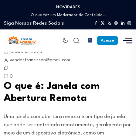
NOVIDADES
Como trabalhar como Estoquista: O guia para…
O que faz um Moderador de Conteúdo…
Siga Nossas Redes Sociais
Como ser um Afiliado de Sucesso trabalhando…
Como dar Aulas Particulares Online e viver…
Profissão Instalador Solar: Como entrar no mercado…
Acesse
Como trabalhar como Estoquista: O guia para…
janeiro 13, 2026
O que faz um Moderador de Conteúdo…
vendasfranciscon@gmail.com
Como ser um Afiliado de Sucesso trabalhando…
Como dar Aulas Particulares Online e viver…
0
O que é: Janela com
Abertura Remota
Uma janela com abertura remota é um tipo de janela
que pode ser controlada remotamente, geralmente por
meio de um dispositivo eletrônico, como um