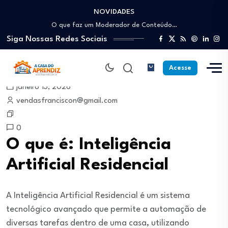
NOVIDADES
Como trabalhar como Estoquista: O guia para…
O que faz um Moderador de Conteúdo…
Siga Nossas Redes Sociais
Como ser um Afiliado de Sucesso trabalhando…
Como dar Aulas Particulares Online e viver…
Profissão Instalador Solar: Como entrar no mercado…
Acesse
Como trabalhar como Estoquista: O guia para…
janeiro 13, 2026
O que faz um Moderador de Conteúdo…
vendasfranciscon@gmail.com
Como ser um Afiliado de Sucesso trabalhando…
Como dar Aulas Particulares Online e viver…
0
O que é: Inteligência
Artificial Residencial
A Inteligência Artificial Residencial é um sistema
tecnológico avançado que permite a automação de
diversas tarefas dentro de uma casa, utilizando